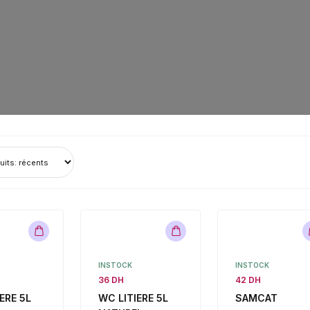
es spéciales, réductions except
 d'expédition en même temps!!
INSTOCK
INSTOCK
36 DH
42 DH
ERE 5L
WC LITIERE 5L
SAMCAT