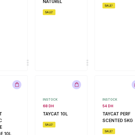
NATUREL
SALE!
SALE!
INSTOCK
INSTOCK
68 DH
54 DH
T
TAYCAT 10L
TAYCAT PERF
C
SCENTED 5KG
SALE!
E
SALE!
E 10L