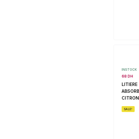
INSTOCK
68 DH
LITIERE
ABSORB
CITRON
SALE!