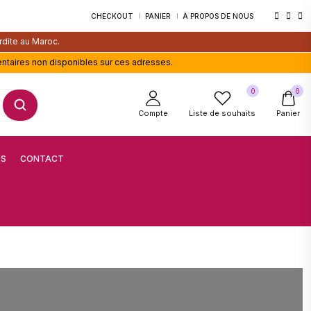
CHECKOUT
PANIER
À PROPOS DE NOUS
rdite au Maroc.
entaires non disponibles sur ces adresses.
0
0
Compte
Liste de souhaits
Panier
US
CONTACT