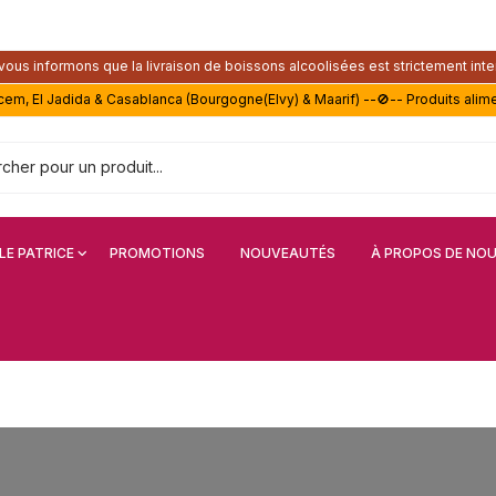
ous informons que la livraison de boissons alcoolisées est strictement inte
acem, El Jadida & Casablanca (Bourgogne(Elvy) & Maarif) --🚫-- Produits alim
LE PATRICE
PROMOTIONS
NOUVEAUTÉS
À PROPOS DE NO
orez votre vie avec le patrice