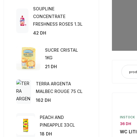
SOUPLINE
Offr
CONCENTRATE
FRESHNESS ROSES 1.3L
42 DH
Garantie
SUCRE CRISTAL
1KG
21 DH
TERRA ARGENTA
MALBEC ROUGE 75 CL
162 DH
PEACH AND
INSTOCK
36 DH
PINEAPPLE 33CL
WC LITI
18 DH