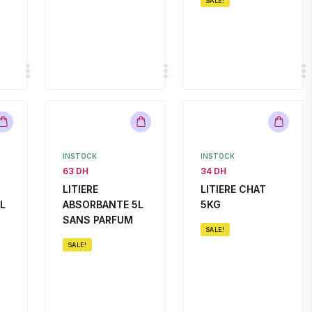
SALE!
INSTOCK
INSTOCK
63 DH
34 DH
LITIERE
LITIERE CHAT
L
ABSORBANTE 5L
5KG
SANS PARFUM
SALE!
SALE!