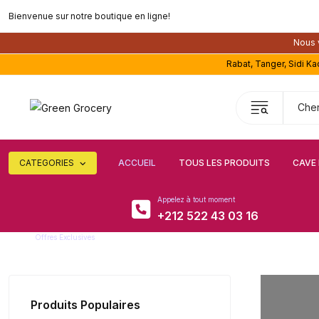
Bienvenue sur notre boutique en ligne!
Nous v
Rabat, Tanger, Sidi K
CATEGORIES
ACCUEIL
TOUS LES PRODUITS
CAVE 
Appelez à tout moment
+212 522 43 03 16
Offres Exclusives
Super remise
Produits Populaires
Améli