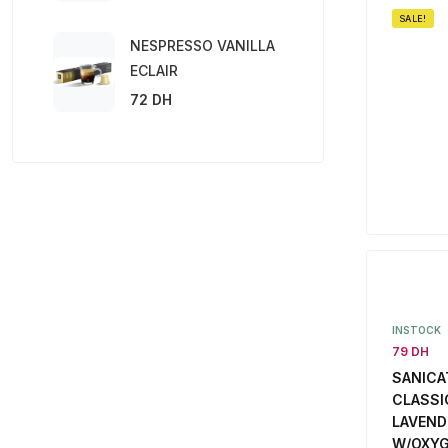
SALE!
NESPRESSO VANILLA
ECLAIR
72 DH
INSTOCK
79 DH
SANICA
CLASSI
LAVEND
W/OXYG