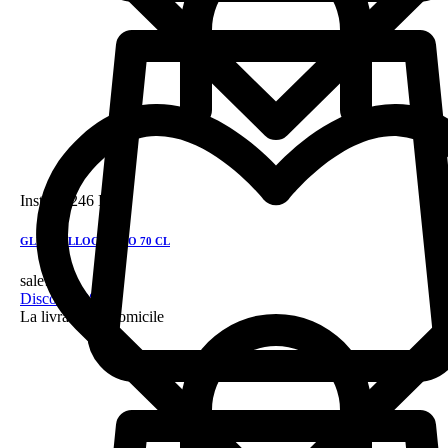
Instock
246 DH
GLEN TALLOCH 5 YO 70 CL
sale!
Discount 28%
La livraison a domicile