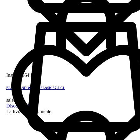
Instock
164 DH
BLACK AND WHITE FLASK 37.5 CL
sale!
Discount 28%
La livraison a domicile