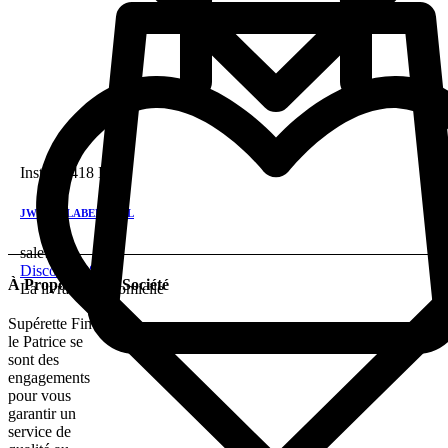
Instock
418 DH
JW RED LABEL 75 CL
sale!
Discount 28%
À Propos De La Société
La livraison a domicile
Supérette Fine
le Patrice se
sont des
engagements
pour vous
garantir un
service de