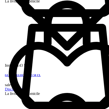
La livraison a domicile
Instock
143 DH
GLEN TALLOCH 5YO 50 CL
sale!
Discount 28%
La livraison a domicile