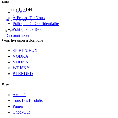
Liens
Instock
120 DH
Contact
À Propos De Nous
JW RED LABEL 20 CL
Politique De Confidentialité
Politique De Retour
sale!
Discount 28%
La livraison a domicile
Categories
SPIRITUEUX
VODKA
VODKA
WHISKY
BLENDED
Pages
Accueil
Tous Les Produits
Panier
CheckOut