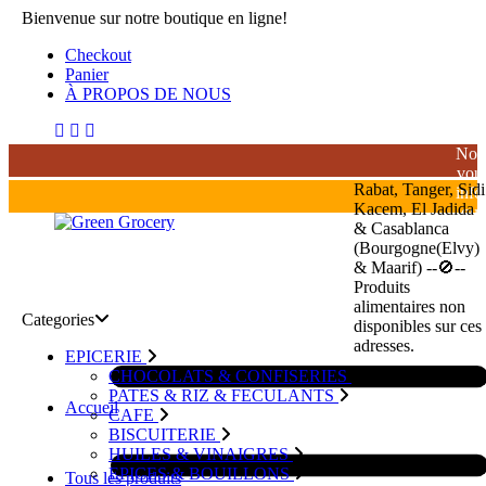
Bienvenue sur notre boutique en ligne!
Checkout
Panier
À PROPOS DE NOUS
Nou
vou
Rabat, Tanger, Sidi
inf
Kacem, El Jadida
que
& Casablanca
la
(Bourgogne(Elvy)
livr
& Maarif) --🚫--
de
Produits
bois
alimentaires non
alco
Categories
disponibles sur ces
est
adresses.
stri
EPICERIE
inte
CHOCOLATS & CONFISERIES
au
PATES & RIZ & FECULANTS
Accueil
Mar
CAFE
BISCUITERIE
HUILES & VINAIGRES
EPICES & BOUILLONS
Tous les produits