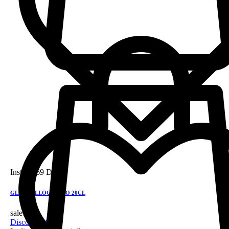
Instock
69 DH
GLEN TALLOCH 5 YO 20CL
sale!
Discount 28%