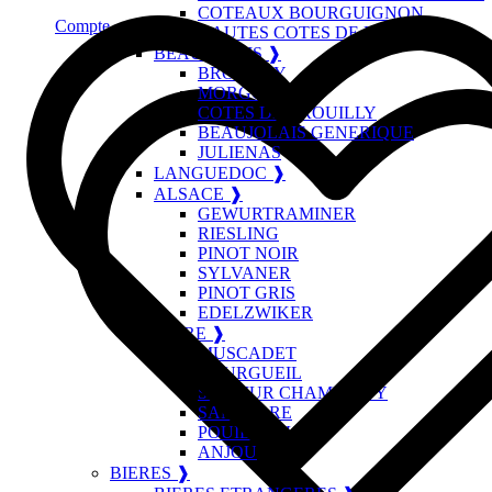
COTEAUX BOURGUIGNON
Compte
HAUTES COTES DE BEAUNE
BEAUJOLAIS ❱
BROUILLY
MORGON
COTES DE BROUILLY
BEAUJOLAIS GENERIQUE
JULIENAS
LANGUEDOC ❱
ALSACE ❱
GEWURTRAMINER
RIESLING
PINOT NOIR
SYLVANER
PINOT GRIS
EDELZWIKER
LOIRE ❱
MUSCADET
BOURGUEIL
SAUMUR CHAMPIGNY
SANCERRE
POUILLY FUME
ANJOU
BIERES ❱