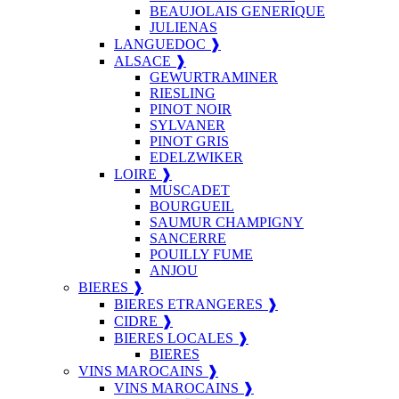
BEAUJOLAIS GENERIQUE
JULIENAS
LANGUEDOC ❱
ALSACE ❱
GEWURTRAMINER
RIESLING
PINOT NOIR
SYLVANER
PINOT GRIS
EDELZWIKER
LOIRE ❱
MUSCADET
BOURGUEIL
SAUMUR CHAMPIGNY
SANCERRE
POUILLY FUME
ANJOU
BIERES ❱
BIERES ETRANGERES ❱
CIDRE ❱
BIERES LOCALES ❱
BIERES
VINS MAROCAINS ❱
VINS MAROCAINS ❱