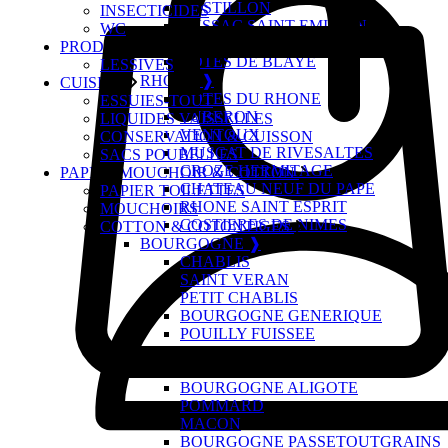
CASTILLON
INSECTICIDES
LUSSAC SAINT EMILION
WC
FRONSAC
PRODUITS DU LINGE
COTES DE BLAYE
LESSIVES
RHONE ❱
CUISINE
COTES DU RHONE
ESSUIES-TOUT
LUBERON
LIQUIDES VAISSELLES
VENTOUX
CONSERVATION & CUISSON
MUSCAT DE RIVESALTES
SACS POUBELLES
CROZE HERMITAGE
PAPIER,MOUCHOIR & COTTON
CHATEAU NEUF DU PAPE
PAPIER TOILETTES
RHONE SAINT ESPRIT
MOUCHOIRS
COSTIERES DE NIMES
COTTON & COTONTIGES
BOURGOGNE ❱
CHABLIS
SAINT VERAN
PETIT CHABLIS
BOURGOGNE GENERIQUE
POUILLY FUISSEE
MERCUREY
BEAUJOLAIS VILLAGE
BOURGOGNE ALIGOTE
POMMARD
MACON
BOURGOGNE PASSETOUTGRAINS