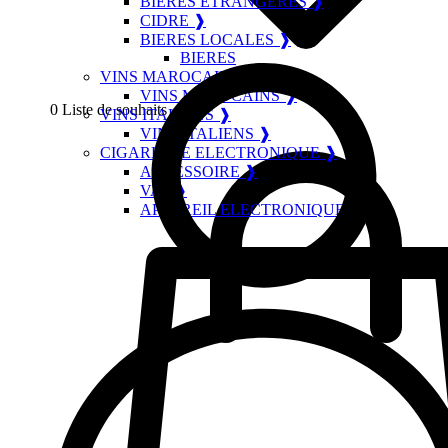
BIERES ETRANGERES ❱
CIDRE ❱
BIERES LOCALES ❱
BIERES
VINS MAROCAINS ❱
VINS MAROCAINS ❱
0
Liste de souhaits
VINS ITALIENS ❱
VINS ITALIENS ❱
CIGARETTE ELECTRONIQUE ❱
ACCESSOIRE ❱
VAP ❱
APPAREIL ELECTRONIQUE ❱