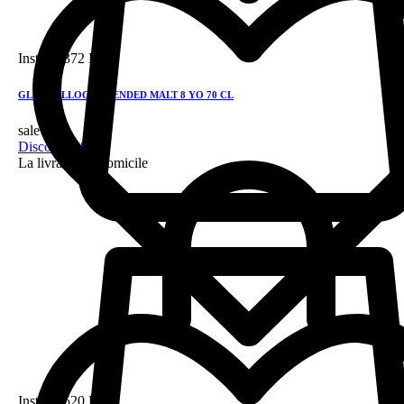
Instock
372 DH
GLEN TALLOCH BLENDED MALT 8 YO 70 CL
sale!
Discount 28%
La livraison a domicile
Instock
520 DH