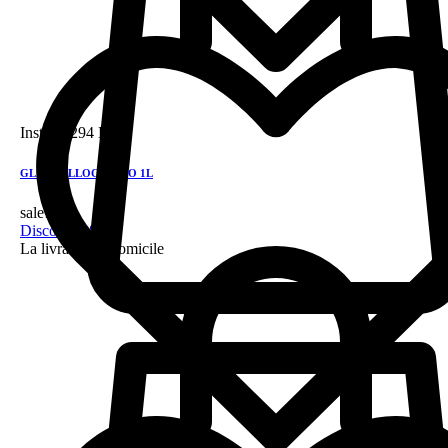
Instock
294 DH
GLEN TALLOCH 5 YO 1L
sale!
Discount 28%
La livraison a domicile