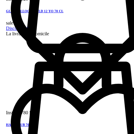
GLEN TALLOCH GOLD 12 YO 70 CL
sale!
Discount 28%
La livraison a domicile
Instock
780 DH
HAIG CLUB 70CL