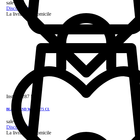
sale!
Discount 28%
La livraison a domicile
Instock
287 DH
BLACK AND WHITE 75 CL
sale!
Discount 28%
La livraison a domicile