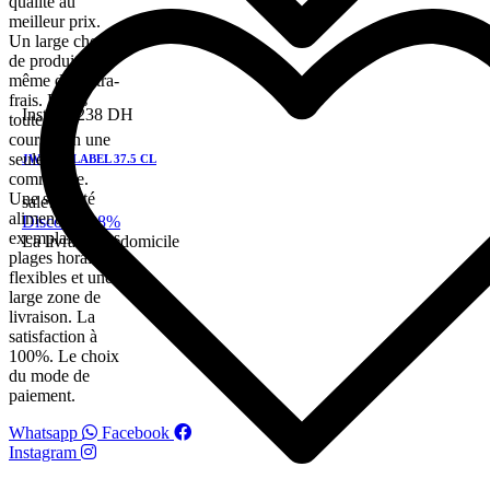
qualité au
meilleur prix.
Un large choix
de produits,
même de l'ultra-
frais. Faites
Instock
238 DH
toutes vos
courses en une
seule
JW RED LABEL 37.5 CL
commande.
Une sécurité
sale!
alimentaire
Discount 28%
exemplaire. Des
La livraison a domicile
plages horaires
flexibles et une
large zone de
livraison. La
satisfaction à
100%. Le choix
du mode de
paiement.
Whatsapp
Facebook
Instagram