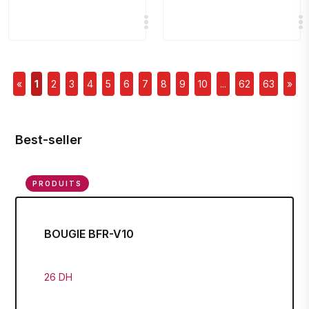
«
1
2
3
4
5
6
7
8
9
10
...
62
63
»
Best-seller
PRODUITS
BOUGIE BFR-V10
26 DH