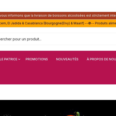
ous informons que la livraison de boissons alcoolisées est strictement inte
acem, El Jadida & Casablanca (Bourgogne(Elvy) & Maarif) --🚫-- Produits alim
LE PATRICE
PROMOTIONS
NOUVEAUTÉS
À PROPOS DE NO