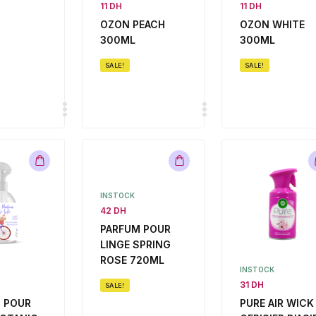
11 DH
11 DH
OZON PEACH
OZON WHITE
300ML
300ML
SALE!
SALE!
INSTOCK
42 DH
PARFUM POUR
LINGE SPRING
ROSE 720ML
INSTOCK
31 DH
SALE!
 POUR
PURE AIR WICK