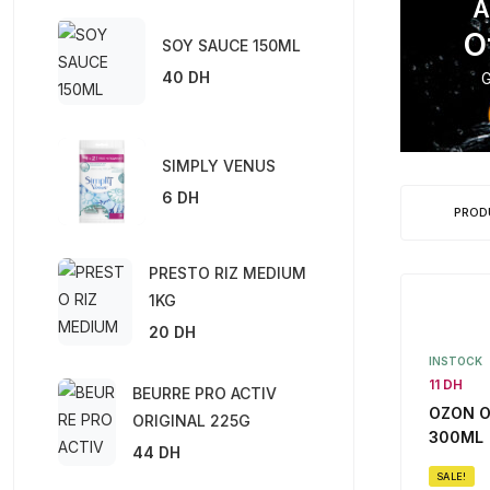
Amél
Off
SOY SAUCE 150ML
40 DH
Garant
SIMPLY VENUS
6 DH
PROD
PRESTO RIZ MEDIUM
1KG
20 DH
INSTOCK
11 DH
BEURRE PRO ACTIV
OZON 
ORIGINAL 225G
300ML
44 DH
SALE!