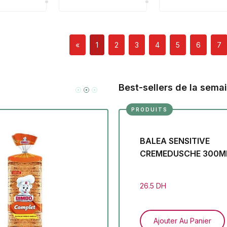
«
1
2
3
4
5
6
7
Best-sellers de la sema
PRODUITS
BALEA SENSITIVE
BARILLA LINGUINE N13 500G
CREMEDUSCHE 300M
25 DH
26.5 DH
Ajouter Au Panier
Ajouter Au Panier