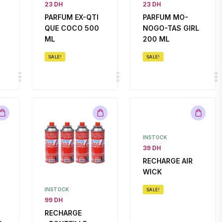
23 DH
23 DH
PARFUM EX-QTI
PARFUM MO-
QUE COCO 500
NOGO-TAS GIRL
ML
200 ML
SALE!
SALE!
INSTOCK
39 DH
RECHARGE AIR
WICK
INSTOCK
SALE!
99 DH
RECHARGE