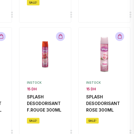
SALE!
INSTOCK
INSTOCK
15 DH
15 DH
SPLASH
SPLASH
T
DESODORISANT
DESODORISANT
L
F.ROUGE 300ML
ROSE 300ML
SALE!
SALE!