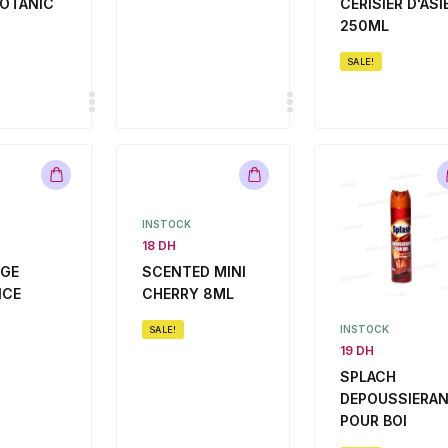
BOTANIC
CERISIER D'ASI
250ML
SALE!
INSTOCK
18 DH
RGE
SCENTED MINI
ICE
CHERRY 8ML
INSTOCK
SALE!
19 DH
SPLACH
DEPOUSSIERA
POUR BOI