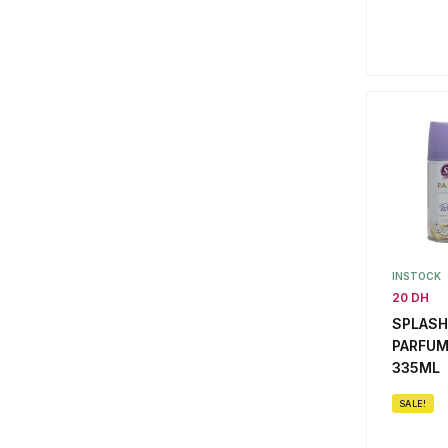
INSTOCK
20 DH
SPLASH
PARFUM
335ML
SALE!