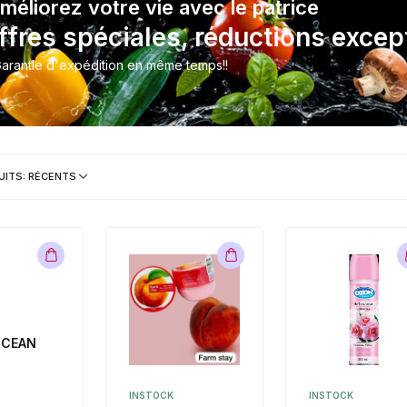
iorez votre vie avec le patrice
res spéciales, réductions excep
ie d'expédition en même temps!!
UITS: RÉCENTS
OCEAN
INSTOCK
INSTOCK