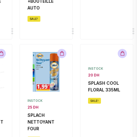
E
+BOUTEILLE
AUTO
SALE!
INSTOCK
20 DH
SPLASH COOL
FLORAL 335ML
INSTOCK
SALE!
25 DH
SPLACH
NT
NETTOYANT
FOUR