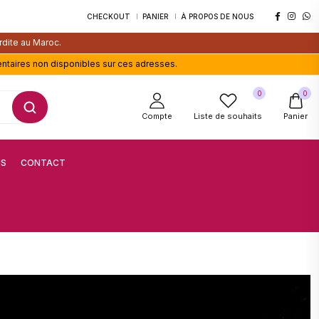
CHECKOUT
PANIER
À PROPOS DE NOUS
rdite au Maroc.
entaires non disponibles sur ces adresses.
0
0
Compte
Liste de souhaits
Panier
US
CONTACT