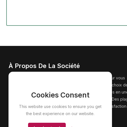
À Propos De La Société
Supérette Fine le Patrice se sont des engagements pour vous
garantir un service de qualité au meilleur prix. Un large choix d
produits, même de l'ultra-frais. Faites toutes vos courses en un
Cookies Consent
seule commande. Une sécurité alimentaire exemplaire. Des pl
horaires flexibles et une large zone de livraison. La satisfaction
This website use cookies to ensure you get
100%. Le choix du mode de paiement.
the best experience on our website.