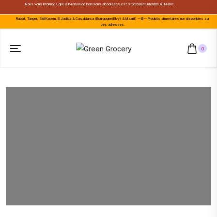
Nous vous informons que la livraison de boissons alcoolisées est strictement interdite au Maroc.
Rabat, Tanger, Sidi Kacem, El Jadida & Casablanca (Bourgogne(Elvy) & Maarif) --🚫-- Produits alimentaires non disponibles sur
ces adresses.
0
Améliorez votre vie avec le
patrice
Offres spéciales,
réductions exceptionnelles
Garantie d'expédition en même temps!!