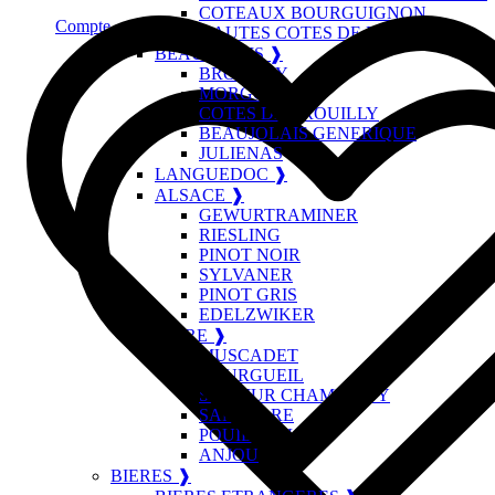
COTEAUX BOURGUIGNON
Compte
HAUTES COTES DE BEAUNE
BEAUJOLAIS ❱
BROUILLY
MORGON
COTES DE BROUILLY
BEAUJOLAIS GENERIQUE
JULIENAS
LANGUEDOC ❱
ALSACE ❱
GEWURTRAMINER
RIESLING
PINOT NOIR
SYLVANER
PINOT GRIS
EDELZWIKER
LOIRE ❱
MUSCADET
BOURGUEIL
SAUMUR CHAMPIGNY
SANCERRE
POUILLY FUME
ANJOU
BIERES ❱