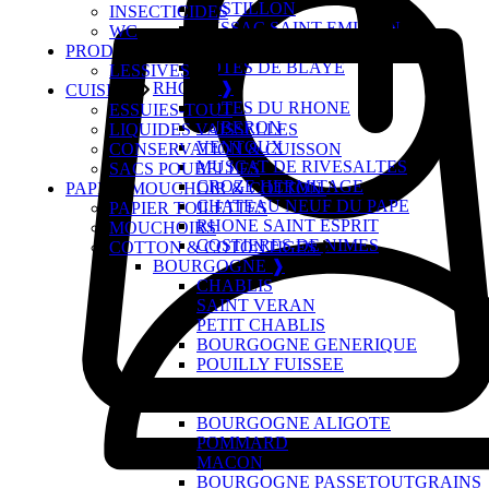
CASTILLON
INSECTICIDES
LUSSAC SAINT EMILION
WC
FRONSAC
PRODUITS DU LINGE
COTES DE BLAYE
LESSIVES
RHONE ❱
CUISINE
COTES DU RHONE
ESSUIES-TOUT
LUBERON
LIQUIDES VAISSELLES
VENTOUX
CONSERVATION & CUISSON
MUSCAT DE RIVESALTES
SACS POUBELLES
CROZE HERMITAGE
PAPIER,MOUCHOIR & COTTON
CHATEAU NEUF DU PAPE
PAPIER TOILETTES
RHONE SAINT ESPRIT
MOUCHOIRS
COSTIERES DE NIMES
COTTON & COTONTIGES
BOURGOGNE ❱
CHABLIS
SAINT VERAN
PETIT CHABLIS
BOURGOGNE GENERIQUE
POUILLY FUISSEE
MERCUREY
BEAUJOLAIS VILLAGE
BOURGOGNE ALIGOTE
POMMARD
MACON
BOURGOGNE PASSETOUTGRAINS