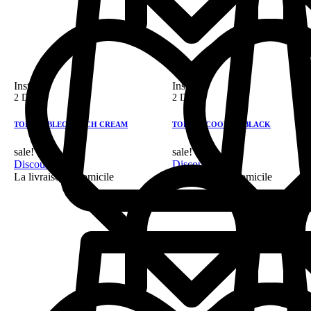
Instock
Instock
2 DH
2 DH
TOBIGO BLEO PEACH CREAM
TOBIGO COOKIES BLACK
sale!
sale!
Discount 28%
Discount 28%
La livraison a domicile
La livraison a domicile