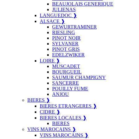
BEAUJOLAIS GENERIQUE
JULIENAS
LANGUEDOC ❱
ALSACE ❱
GEWURTRAMINER
RIESLING
PINOT NOIR
SYLVANER
PINOT GRIS
EDELZWIKER
LOIRE ❱
MUSCADET
BOURGUEIL
SAUMUR CHAMPIGNY
SANCERRE
POUILLY FUME
ANJOU
BIERES ❱
BIERES ETRANGERES ❱
CIDRE ❱
BIERES LOCALES ❱
BIERES
VINS MAROCAINS ❱
VINS MAROCAINS ❱