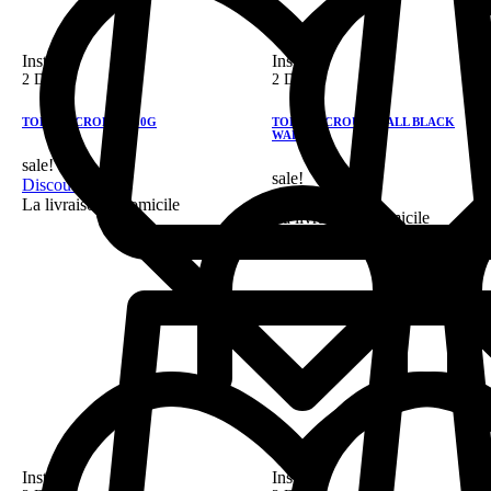
Instock
Instock
2 DH
2 DH
TOBIGO CROKIZ 100G
TOBIGO CROUSTY ALL BLACK
WAFER
sale!
sale!
Discount 28%
Discount 28%
La livraison a domicile
La livraison a domicile
Instock
Instock