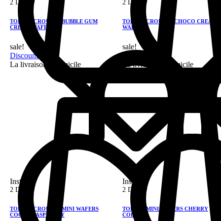
2 DH
2 DH
TOBIGO CROUSTY BUBBLE GUM
TOBIGO CROUSTY CHOCO CREAM
CREAM WAFER
WAFER
sale!
sale!
Discount 28%
Discount 28%
La livraison a domicile
La livraison a domicile
Instock
Instock
2 DH
2 DH
TOBIGO CROUSTY MINI WAFERS
TOBIGO MINI WAFERS CHERRY
COCOA RASPBERRY
COLA