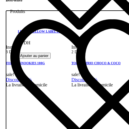
Best-seller
Produits
LIPTON YELLOW LABEL 200G
43 DH
Instock
Instock
3 DH
2 DH
Ajouter au panier
TOBIGO SNOOKIES 100G
TOBIGO TRIO CHOCO & COCO
sale!
sale!
Discount 28%
Discount 28%
La livraison a domicile
La livraison a domicile