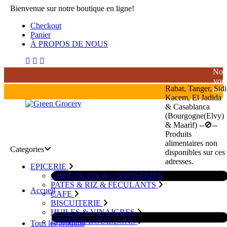
Bienvenue sur notre boutique en ligne!
Checkout
Panier
À PROPOS DE NOUS
Nou
vou
Rabat, Tanger, Sidi
inf
Kacem, El Jadida
que
& Casablanca
la
(Bourgogne(Elvy)
livr
& Maarif) --🚫--
de
Produits
bois
alimentaires non
alco
Categories
disponibles sur ces
est
adresses.
stri
EPICERIE
inte
CHOCOLATS & CONFISERIES
au
PATES & RIZ & FECULANTS
Accueil
Mar
CAFE
BISCUITERIE
HUILES & VINAIGRES
EPICES & BOUILLONS
Tous les produits