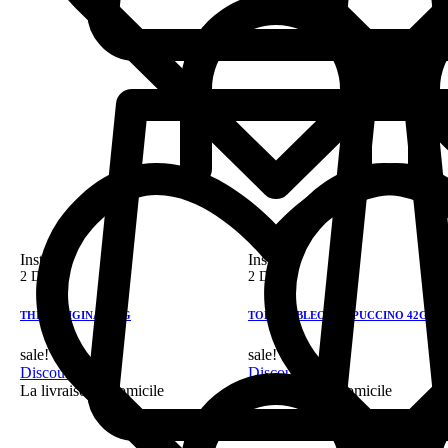
Instock
Instock
2 DH
2 DH
THIN ORIGINAL 42G
TOBIGO BLEO CAPPUCCINO 42G
sale!
sale!
Discount 28%
Discount 28%
La livraison a domicile
La livraison a domicile