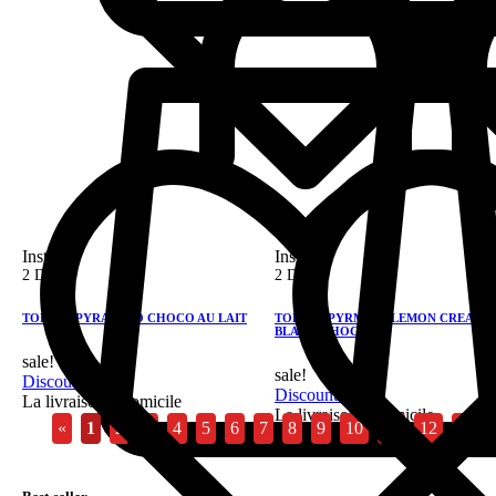
Instock
Instock
2 DH
2 DH
TOBIGO PYRAMIDO CHOCO AU LAIT
TOBIGO PYRMIDO LEMON CREAM 
BLACK CHOCO
sale!
sale!
Discount 28%
Discount 28%
La livraison a domicile
La livraison a domicile
«
1
2
3
4
5
6
7
8
9
10
11
12
»