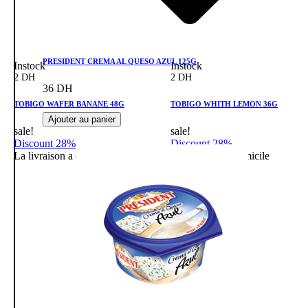
PRESIDENT CREMA AL QUESO AZUL 125G
Instock
Instock
2 DH
2 DH
36 DH
TOBIGO WAFER BANANE 48G
TOBIGO WHITH LEMON 36G
Ajouter au panier
sale!
sale!
Discount 28%
Discount 28%
La livraison a domicile
La livraison a domicile