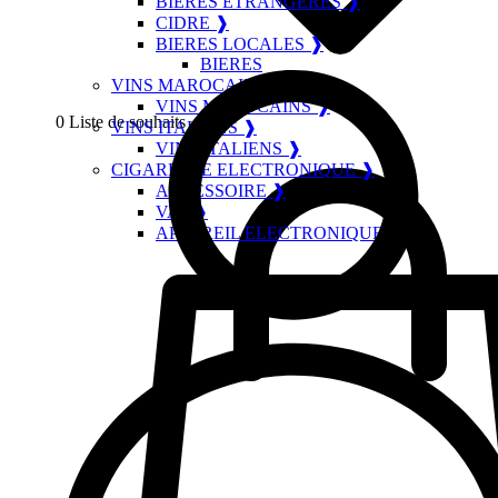
BIERES ETRANGERES ❱
CIDRE ❱
BIERES LOCALES ❱
BIERES
VINS MAROCAINS ❱
VINS MAROCAINS ❱
0
Liste de souhaits
VINS ITALIENS ❱
VINS ITALIENS ❱
CIGARETTE ELECTRONIQUE ❱
ACCESSOIRE ❱
VAP ❱
APPAREIL ELECTRONIQUE ❱