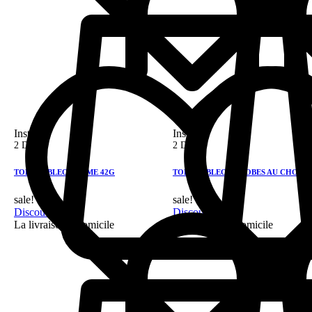
Instock
Instock
2 DH
2 DH
TOBIGO BLEO CREME 42G
TOBIGO BLEO ENROBES AU CHOCO
sale!
sale!
Discount 28%
Discount 28%
La livraison a domicile
La livraison a domicile