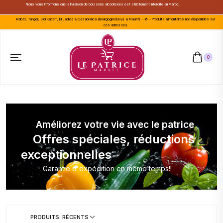
Nous vous informons que la livraison de boissons alcoolisées est strictement interdite au Maroc.
Rabat, Tanger, Sidi Kacem, El Jadida & Casablanca (Bourgogne(Elvy) & Maarif) --🚫-- Produits alimentaires non disponibles sur
ces adresses.
0
Améliorez votre vie avec le patrice
Offres spéciales, réductions
exceptionnelles
Garantie d'expédition en même temps!!
PRODUITS: RÉCENTS