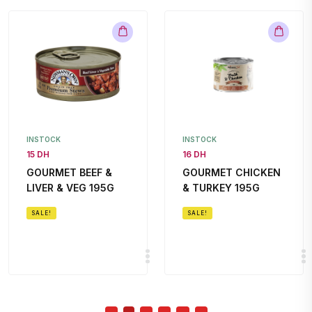
INSTOCK
INSTOCK
15 DH
16 DH
GOURMET BEEF &
GOURMET CHICKEN
LIVER & VEG 195G
& TURKEY 195G
SALE!
SALE!