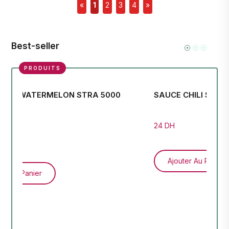
«
1
2
3
4
»
Best-seller
PRODUITS
JUICE HEAD WATERMELON STRA 5000
SA
PUFFS
24 
180 DH
Ajouter Au Panier