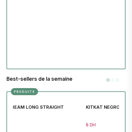
Best-sellers de la semaine
PRODUITS
ELSEVE SHP DREAM LONG STRAIGHT
KIT
51 DH
8 D