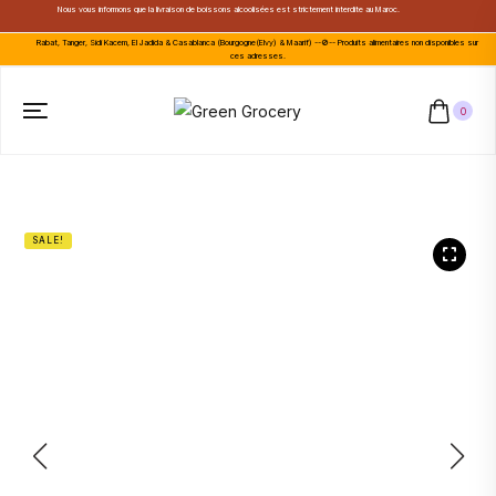
Nous vous informons que la livraison de boissons alcoolisées est strictement interdite au Maroc.
Rabat, Tanger, Sidi Kacem, El Jadida & Casablanca (Bourgogne(Elvy) & Maarif) --🚫-- Produits alimentaires non disponibles sur
ces adresses.
0
SALE!