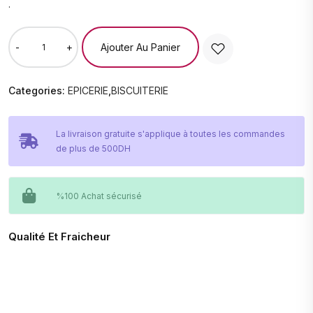
.
Ajouter Au Panier
-
+
Categories:
EPICERIE
,
BISCUITERIE
La livraison gratuite s'applique à toutes les commandes
de plus de 500DH
%100 Achat sécurisé
Qualité Et Fraicheur