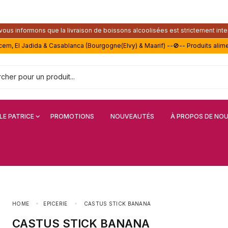
ous informons que la livraison de boissons alcoolisées est strictement inte
acem, El Jadida & Casablanca (Bourgogne(Elvy) & Maarif) --🚫-- Produits alim
LE PATRICE
PROMOTIONS
NOUVEAUTÉS
À PROPOS DE NO
HOME
EPICERIE
CASTUS STICK BANANA
CASTUS STICK BANANA