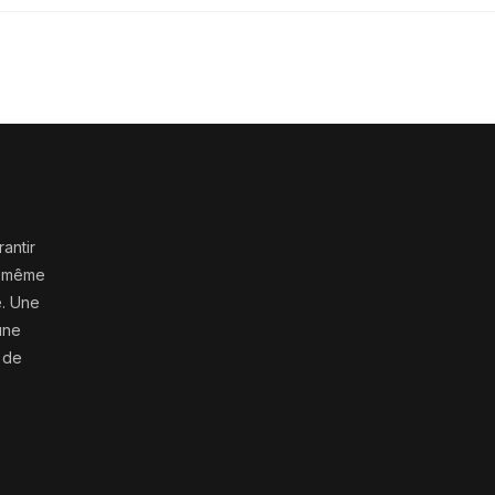
antir
s, même
e. Une
une
e de