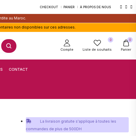
CHECKOUT
PANIER
À PROPOS DE NOUS
rdite au Maroc.
entaires non disponibles sur ces adresses.
0
0
Compte
Liste de souhaits
Panier
US
CONTACT
La livraison gratuite s'applique à toutes les
commandes de plus de 500DH