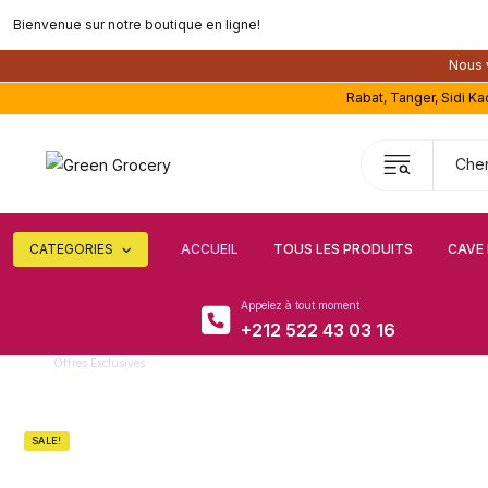
Bienvenue sur notre boutique en ligne!
Nous v
Rabat, Tanger, Sidi K
CATEGORIES
ACCUEIL
TOUS LES PRODUITS
CAVE 
Appelez à tout moment
+212 522 43 03 16
Offres Exclusives
Super remise
SALE!