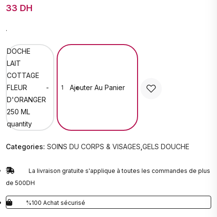
33 DH
.
DOCHE
LAIT
COTTAGE
Ajouter Au Panier
FLEUR
-
+
D'ORANGER
250 ML
quantity
Categories:
SOINS DU CORPS & VISAGES
,
GELS DOUCHE
La livraison gratuite s'applique à toutes les commandes de plus
de 500DH
%100 Achat sécurisé