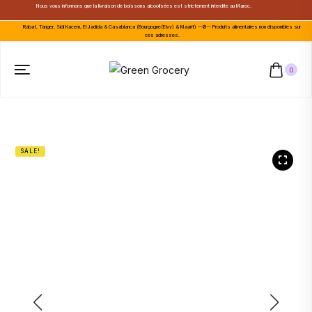
Nous vous informons que la livraison de boissons alcoolisées est strictement interdite au Maroc.
Rabat, Tanger, Sidi Kacem, El Jadida & Casablanca (Bourgogne(Elvy) & Maarif) --🚫-- Produits alimentaires non disponibles sur
ces adresses.
0
SALE!