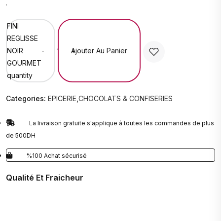
.
FINI
REGLISSE
Ajouter Au Panier
NOIR
-
+
GOURMET
quantity
Categories:
EPICERIE
,
CHOCOLATS & CONFISERIES
La livraison gratuite s'applique à toutes les commandes de plus
de 500DH
%100 Achat sécurisé
Qualité Et Fraicheur