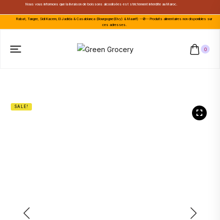
Nous vous informons que la livraison de boissons alcoolisées est strictement interdite au Maroc.
Rabat, Tanger, Sidi Kacem, El Jadida & Casablanca (Bourgogne(Elvy) & Maarif) --🚫-- Produits alimentaires non disponibles sur
ces adresses.
0
SALE!