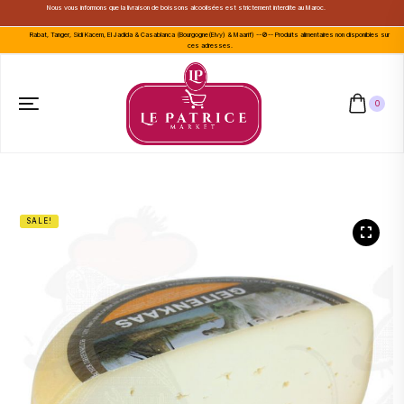
Nous vous informons que la livraison de boissons alcoolisées est strictement interdite au Maroc.
Rabat, Tanger, Sidi Kacem, El Jadida & Casablanca (Bourgogne(Elvy) & Maarif) --🚫-- Produits alimentaires non disponibles sur
ces adresses.
0
SALE!