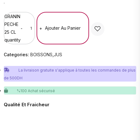
.
GRANIN
PECHE
Ajouter Au Panier
-
+
25 CL
quantity
Categories:
BOISSONS
,
JUS
La livraison gratuite s'applique à toutes les commandes de plus
de 500DH
%100 Achat sécurisé
Qualité Et Fraicheur