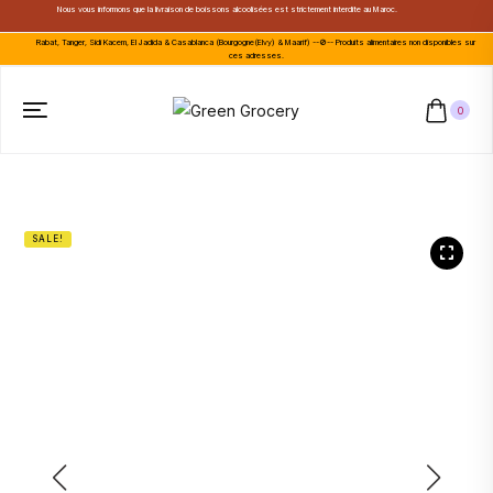
Nous vous informons que la livraison de boissons alcoolisées est strictement interdite au Maroc.
Rabat, Tanger, Sidi Kacem, El Jadida & Casablanca (Bourgogne(Elvy) & Maarif) --🚫-- Produits alimentaires non disponibles sur
ces adresses.
0
SALE!