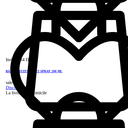
Instock
54 DH
BALEA HITZESCHUTZ SPRAY 200 ML
sale!
Discount 28%
La livraison a domicile