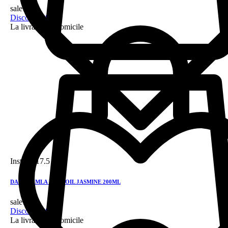
sale!
Discount 28%
La livraison a domicile
Instock
17.5 DH
DABUR AMLA HAIR OIL JASMINE 200ML
sale!
Discount 28%
La livraison a domicile