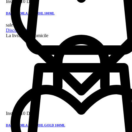
Instock
10 DH
DABUR AMLA HAIR OIL 100ML
sale!
Discount 28%
La livraison a domicile
Instock
10 DH
DABUR AMLA HAIR OIL GOLD 100ML