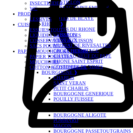
CASTILLON
INSECTICIDES
LUSSAC SAINT EMILION
WC
FRONSAC
PRODUITS DU LINGE
COTES DE BLAYE
LESSIVES
RHONE ❱
CUISINE
COTES DU RHONE
ESSUIES-TOUT
LUBERON
LIQUIDES VAISSELLES
VENTOUX
CONSERVATION & CUISSON
MUSCAT DE RIVESALTES
SACS POUBELLES
CROZE HERMITAGE
PAPIER,MOUCHOIR & COTTON
CHATEAU NEUF DU PAPE
PAPIER TOILETTES
RHONE SAINT ESPRIT
MOUCHOIRS
COSTIERES DE NIMES
COTTON & COTONTIGES
BOURGOGNE ❱
CHABLIS
SAINT VERAN
PETIT CHABLIS
BOURGOGNE GENERIQUE
POUILLY FUISSEE
MERCUREY
BEAUJOLAIS VILLAGE
BOURGOGNE ALIGOTE
POMMARD
MACON
BOURGOGNE PASSETOUTGRAINS