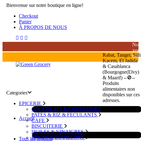
Bienvenue sur notre boutique en ligne!
Checkout
Panier
À PROPOS DE NOUS
Nou
vou
Rabat, Tanger, Sidi
inf
Kacem, El Jadida
que
& Casablanca
la
(Bourgogne(Elvy)
livr
& Maarif) --🚫--
de
Produits
bois
alimentaires non
alco
Categories
disponibles sur ces
est
adresses.
stri
EPICERIE
inte
CHOCOLATS & CONFISERIES
au
PATES & RIZ & FECULANTS
Accueil
Mar
CAFE
BISCUITERIE
HUILES & VINAIGRES
EPICES & BOUILLONS
Tous les produits