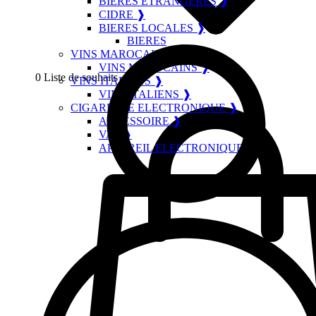
BIERES ETRANGERES ❱
CIDRE ❱
BIERES LOCALES ❱
BIERES
VINS MAROCAINS ❱
VINS MAROCAINS ❱
0
Liste de souhaits
VINS ITALIENS ❱
VINS ITALIENS ❱
CIGARETTE ELECTRONIQUE ❱
ACCESSOIRE ❱
VAP ❱
APPAREIL ELECTRONIQUE ❱