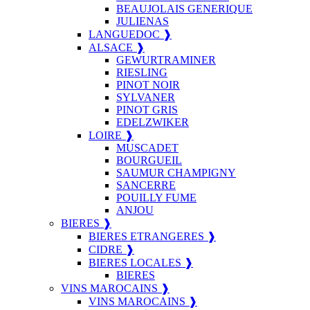
BEAUJOLAIS GENERIQUE
JULIENAS
LANGUEDOC ❱
ALSACE ❱
GEWURTRAMINER
RIESLING
PINOT NOIR
SYLVANER
PINOT GRIS
EDELZWIKER
LOIRE ❱
MUSCADET
BOURGUEIL
SAUMUR CHAMPIGNY
SANCERRE
POUILLY FUME
ANJOU
BIERES ❱
BIERES ETRANGERES ❱
CIDRE ❱
BIERES LOCALES ❱
BIERES
VINS MAROCAINS ❱
VINS MAROCAINS ❱