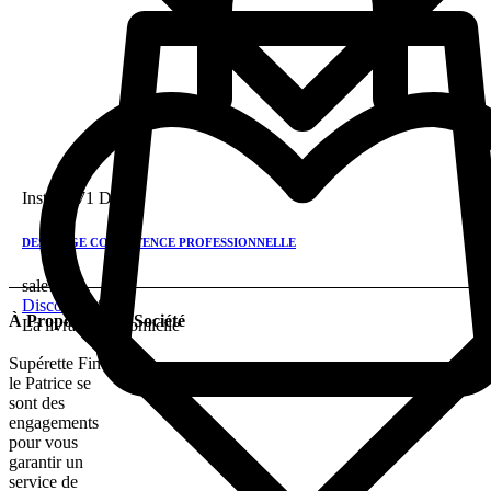
Instock
71 DH
DESSANGE COMPETENCE PROFESSIONNELLE
sale!
Discount 28%
À Propos De La Société
La livraison a domicile
Supérette Fine
le Patrice se
sont des
engagements
pour vous
garantir un
service de