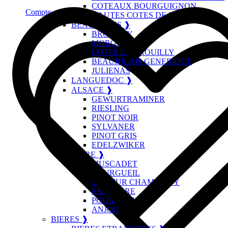
COTEAUX BOURGUIGNON
Compte
HAUTES COTES DE BEAUNE
BEAUJOLAIS ❱
BROUILLY
MORGON
COTES DE BROUILLY
BEAUJOLAIS GENERIQUE
JULIENAS
LANGUEDOC ❱
ALSACE ❱
GEWURTRAMINER
RIESLING
PINOT NOIR
SYLVANER
PINOT GRIS
EDELZWIKER
LOIRE ❱
MUSCADET
BOURGUEIL
SAUMUR CHAMPIGNY
SANCERRE
POUILLY FUME
ANJOU
BIERES ❱