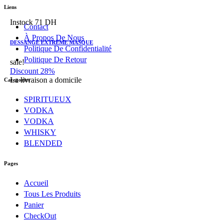
Liens
Instock
71 DH
Contact
À Propos De Nous
DESSANGE EXTREME MASQUE
Politique De Confidentialité
Politique De Retour
sale!
Discount 28%
La livraison a domicile
Categories
SPIRITUEUX
VODKA
VODKA
WHISKY
BLENDED
Pages
Accueil
Tous Les Produits
Panier
CheckOut