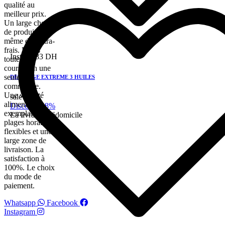
qualité au
meilleur prix.
Un large choix
de produits,
même de l'ultra-
frais. Faites
Instock
83 DH
toutes vos
courses en une
seule
DESSANGE EXTREME 3 HUILES
commande.
Une sécurité
sale!
alimentaire
Discount 28%
exemplaire. Des
La livraison a domicile
plages horaires
flexibles et une
large zone de
livraison. La
satisfaction à
100%. Le choix
du mode de
paiement.
Whatsapp
Facebook
Instagram