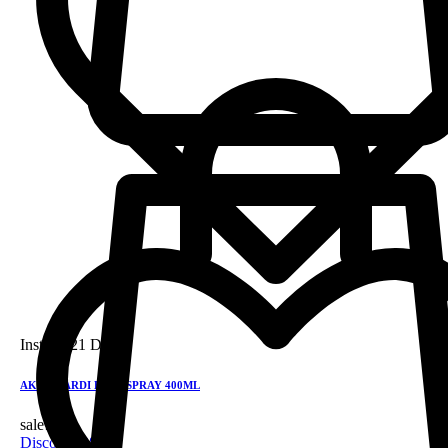
Instock
21 DH
AKAT GARDI HAIR SPRAY 400ML
sale!
Discount 28%