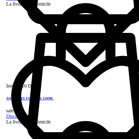
La livraison a domicile
Instock
16 DH
ANIAN GEL FIJADOR 250ML
sale!
Discount 28%
La livraison a domicile