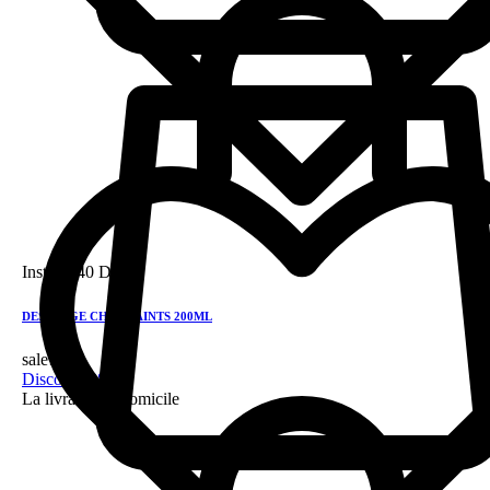
Instock
40 DH
DESSANGE CHV ETAINTS 200ML
sale!
Discount 28%
La livraison a domicile