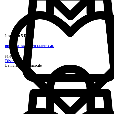
Instock
9.5 DH
BIOZID BALSAM CAPILLAIRE 14ML
sale!
Discount 28%
La livraison a domicile