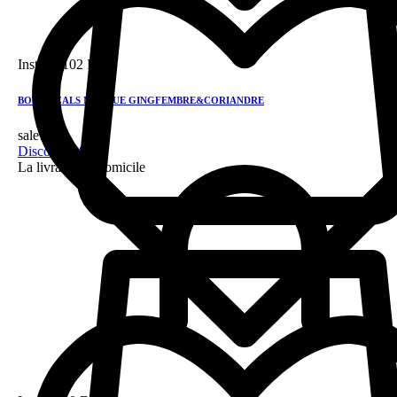
Instock
102 DH
BOTANICALS MASQUE GINGFEMBRE&CORIANDRE
sale!
Discount 28%
La livraison a domicile