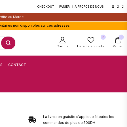
CHECKOUT
PANIER
À PROPOS DE NOUS
rdite au Maroc.
entaires non disponibles sur ces adresses.
0
0
Compte
Liste de souhaits
Panier
US
CONTACT
La livraison gratuite s'applique à toutes les
commandes de plus de 500DH