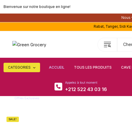
Bienvenue sur notre boutique en ligne!
Nous v
Rabat, Tanger, Sidi K
CATEGORIES
ACCUEIL
TOUS LES PRODUITS
CAVE 
Appelez à tout moment
+212 522 43 03 16
Offres Exclusives
Super remise
SALE!