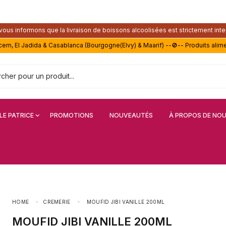
ous informons que la livraison de boissons alcoolisées est strictement inte
acem, El Jadida & Casablanca (Bourgogne(Elvy) & Maarif) --🚫-- Produits alim
LE PATRICE
PROMOTIONS
NOUVEAUTÉS
À PROPOS DE NO
HOME
CREMERIE
MOUFID JIBI VANILLE 200ML
MOUFID JIBI VANILLE 200ML