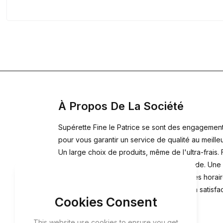
À Propos De La Société
Supérette Fine le Patrice se sont des engagemen
pour vous garantir un service de qualité au meilleu
Un large choix de produits, même de l'ultra-frais. 
toutes vos courses en une seule commande. Une
sécurité alimentaire exemplaire. Des plages horai
flexibles et une large zone de livraison. La satisfa
Cookies Consent
100%. Le choix du mode de paiement.
This website use cookies to ensure you get