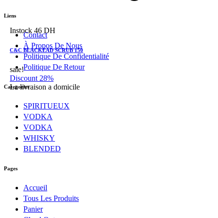
Liens
Instock
46 DH
Contact
À Propos De Nous
C&C BLACKEAD SCRUB 150
Politique De Confidentialité
Politique De Retour
sale!
Discount 28%
La livraison a domicile
Categories
SPIRITUEUX
VODKA
VODKA
WHISKY
BLENDED
Pages
Accueil
Tous Les Produits
Panier