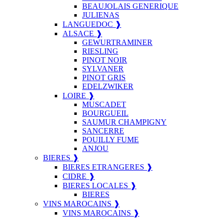
BEAUJOLAIS GENERIQUE
JULIENAS
LANGUEDOC ❱
ALSACE ❱
GEWURTRAMINER
RIESLING
PINOT NOIR
SYLVANER
PINOT GRIS
EDELZWIKER
LOIRE ❱
MUSCADET
BOURGUEIL
SAUMUR CHAMPIGNY
SANCERRE
POUILLY FUME
ANJOU
BIERES ❱
BIERES ETRANGERES ❱
CIDRE ❱
BIERES LOCALES ❱
BIERES
VINS MAROCAINS ❱
VINS MAROCAINS ❱