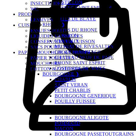
CASTILLON
INSECTICIDES
LUSSAC SAINT EMILION
WC
FRONSAC
PRODUITS DU LINGE
COTES DE BLAYE
LESSIVES
RHONE ❱
CUISINE
COTES DU RHONE
ESSUIES-TOUT
LUBERON
LIQUIDES VAISSELLES
VENTOUX
CONSERVATION & CUISSON
MUSCAT DE RIVESALTES
SACS POUBELLES
CROZE HERMITAGE
PAPIER,MOUCHOIR & COTTON
CHATEAU NEUF DU PAPE
PAPIER TOILETTES
RHONE SAINT ESPRIT
MOUCHOIRS
COSTIERES DE NIMES
COTTON & COTONTIGES
BOURGOGNE ❱
CHABLIS
SAINT VERAN
PETIT CHABLIS
BOURGOGNE GENERIQUE
POUILLY FUISSEE
MERCUREY
BEAUJOLAIS VILLAGE
BOURGOGNE ALIGOTE
POMMARD
MACON
BOURGOGNE PASSETOUTGRAINS