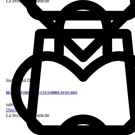
La livraison a domicile
Instock
34 DH
BEAUTY FORMULAS CUCUMBRE AVOCADO
sale!
Discount 28%
La livraison a domicile