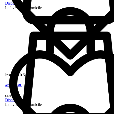
Discount 28%
La livraison a domicile
Instock
10.5 DH
ATRIX 30ML
sale!
Discount 28%
La livraison a domicile