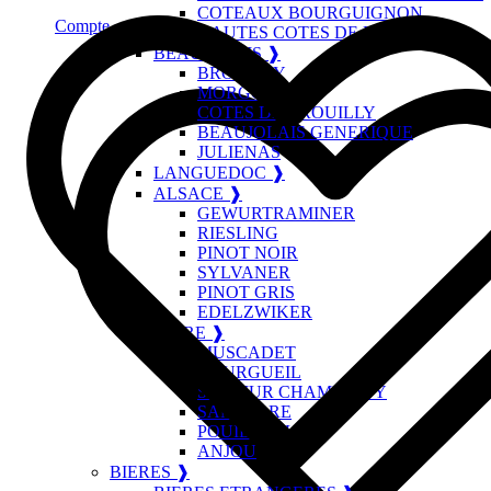
COTEAUX BOURGUIGNON
Compte
HAUTES COTES DE BEAUNE
BEAUJOLAIS ❱
BROUILLY
MORGON
COTES DE BROUILLY
BEAUJOLAIS GENERIQUE
JULIENAS
LANGUEDOC ❱
ALSACE ❱
GEWURTRAMINER
RIESLING
PINOT NOIR
SYLVANER
PINOT GRIS
EDELZWIKER
LOIRE ❱
MUSCADET
BOURGUEIL
SAUMUR CHAMPIGNY
SANCERRE
POUILLY FUME
ANJOU
BIERES ❱