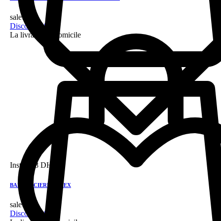
sale!
Discount 28%
La livraison a domicile
Instock
8 DH
BANDE ACIERE PAMEX
sale!
Discount 28%