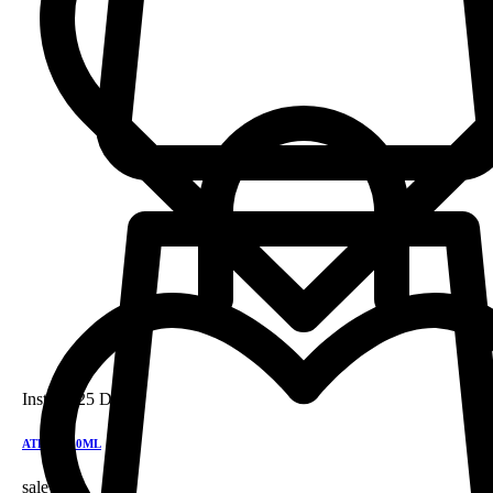
Instock
25 DH
ATRIX 150ML
sale!