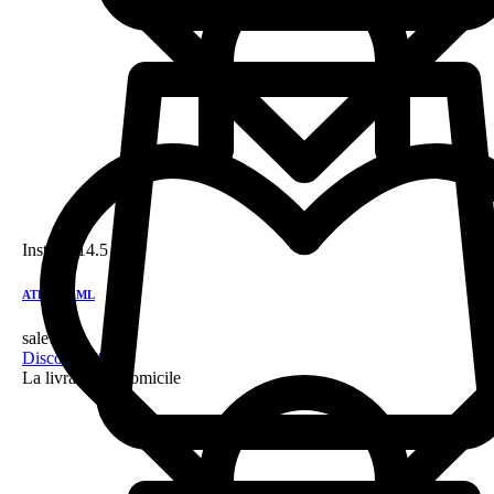
Instock
14.5 DH
ATRIX 60ML
sale!
Discount 28%
La livraison a domicile