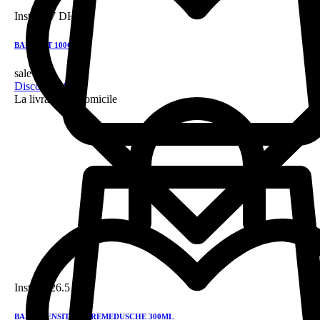
Instock
7 DH
BABY SET 100G
sale!
Discount 28%
La livraison a domicile
Instock
26.5 DH
BALEA SENSITIVE CREMEDUSCHE 300ML