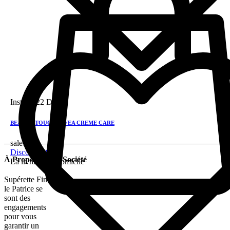
Instock
22 DH
BEAUTY TOUCH NIVEA CREME CARE
sale!
Discount 28%
À Propos De La Société
La livraison a domicile
Supérette Fine
le Patrice se
sont des
engagements
pour vous
garantir un