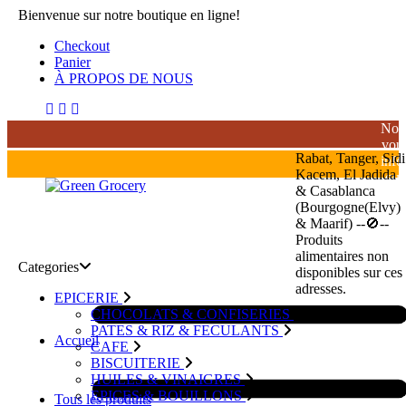
Bienvenue sur notre boutique en ligne!
Checkout
Panier
À PROPOS DE NOUS
Nou
vou
Rabat, Tanger, Sidi
inf
Kacem, El Jadida
que
& Casablanca
la
(Bourgogne(Elvy)
livr
& Maarif) --🚫--
de
Produits
bois
alimentaires non
alco
Categories
disponibles sur ces
est
adresses.
stri
EPICERIE
inte
CHOCOLATS & CONFISERIES
au
PATES & RIZ & FECULANTS
Accueil
Mar
CAFE
BISCUITERIE
HUILES & VINAIGRES
EPICES & BOUILLONS
Tous les produits