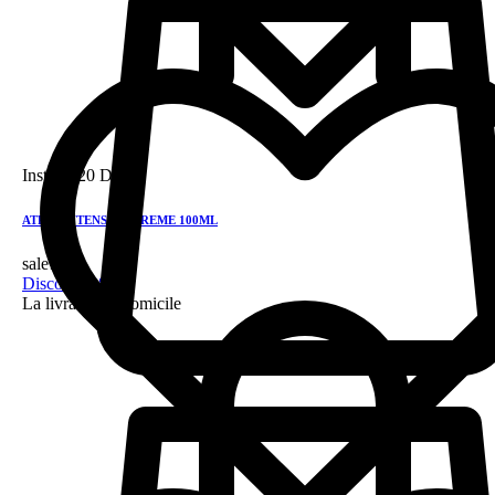
Instock
20 DH
ATRIX INTENSIVE CREME 100ML
sale!
Discount 28%
La livraison a domicile