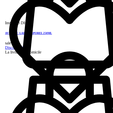
Instock
8 DH
AVIANTIC LAIT CORPOREL 250ML
sale!
Discount 28%
La livraison a domicile