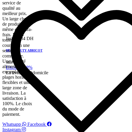
service de
qualité au
meilleur prix.
Un large choix
de produits,
même de l'ultra-
frais. Faites
Instock
34 DH
toutes vos
courses en une
seule
BUY BEAUTY ABRICOT
commande.
Une sécurité
sale!
alimentaire
Discount 28%
exemplaire. Des
La livraison a domicile
plages horaires
flexibles et une
large zone de
livraison. La
satisfaction à
100%. Le choix
du mode de
paiement.
Whatsapp
Facebook
Instagram