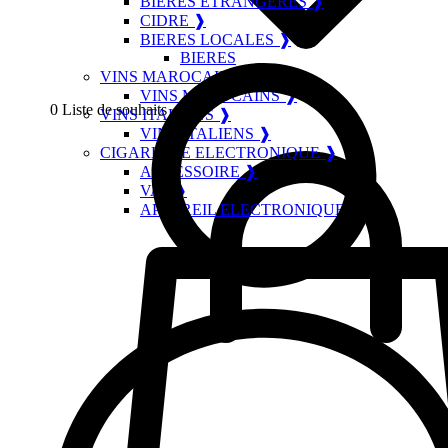
BIERES ETRANGERES ❱
CIDRE ❱
BIERES LOCALES ❱
BIERES
VINS MAROCAINS ❱
VINS MAROCAINS ❱
0
Liste de souhaits
VINS ITALIENS ❱
VINS ITALIENS ❱
CIGARETTE ELECTRONIQUE ❱
ACCESSOIRE ❱
VAP ❱
APPAREIL ELECTRONIQUE ❱