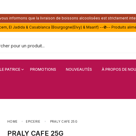
ous informons que la livraison de boissons alcoolisées est strictement inte
acem, El Jadida & Casablanca (Bourgogne(Elvy) & Maarif) --🚫-- Produits alim
LE PATRICE
PROMOTIONS
NOUVEAUTÉS
À PROPOS DE NO
HOME
EPICERIE
PRALY CAFE 25G
PRALY CAFE 25G