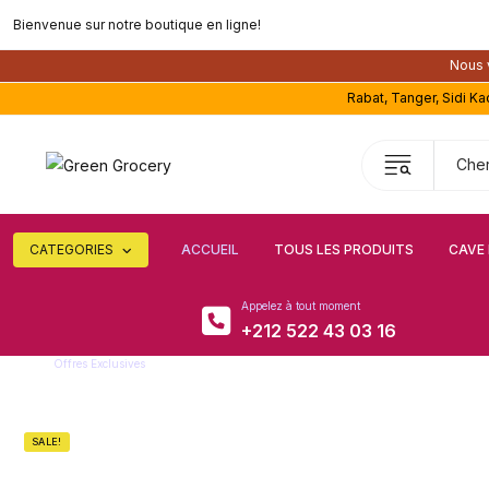
Bienvenue sur notre boutique en ligne!
Nous v
Rabat, Tanger, Sidi K
CATEGORIES
ACCUEIL
TOUS LES PRODUITS
CAVE 
Appelez à tout moment
+212 522 43 03 16
Offres Exclusives
Super remise
SALE!