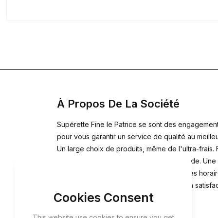
À Propos De La Société
Supérette Fine le Patrice se sont des engagemen
pour vous garantir un service de qualité au meilleu
Un large choix de produits, même de l'ultra-frais. 
toutes vos courses en une seule commande. Une
sécurité alimentaire exemplaire. Des plages horai
flexibles et une large zone de livraison. La satisfa
Cookies Consent
100%. Le choix du mode de paiement.
This website use cookies to ensure you get