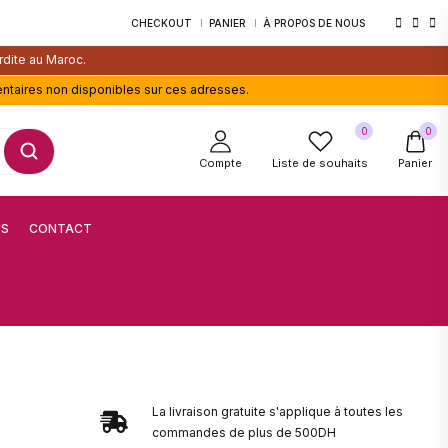
CHECKOUT
PANIER
À PROPOS DE NOUS
rdite au Maroc.
entaires non disponibles sur ces adresses.
0
0
Compte
Liste de souhaits
Panier
US
CONTACT
La livraison gratuite s'applique à toutes les
commandes de plus de 500DH