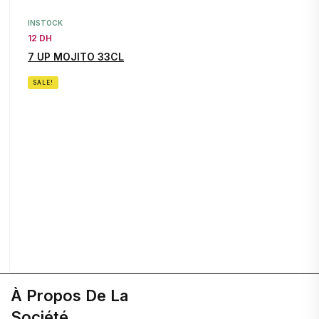
INSTOCK
12 DH
7 UP MOJITO 33CL
SALE!
À Propos De La
Société