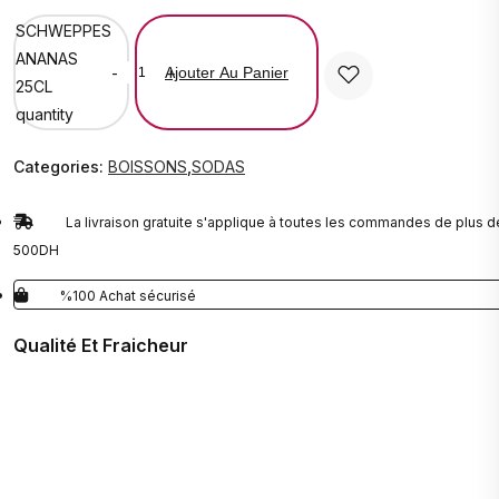
SCHWEPPES
ANANAS
-
+
Ajouter Au Panier
25CL
quantity
Categories:
BOISSONS
,
SODAS
La livraison gratuite s'applique à toutes les commandes de plus d
500DH
%100 Achat sécurisé
Qualité Et Fraicheur