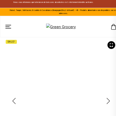
Nous vous informons que la livraison de boissons alcoolisées est strictement interdite au Maroc.
Rabat, Tanger, Sidi Kacem, El Jadida & Casablanca (Bourgogne(Elvy) & Maarif) --🚫-- Produits alimentaires non disponibles sur c
adresses.
SALE!