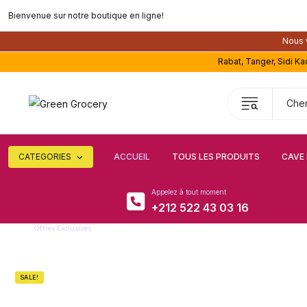
Bienvenue sur notre boutique en ligne!
Nous v
Rabat, Tanger, Sidi K
CATEGORIES
ACCUEIL
TOUS LES PRODUITS
CAVE 
Appelez à tout moment
+212 522 43 03 16
Offres Exclusives
Super remise
SALE!