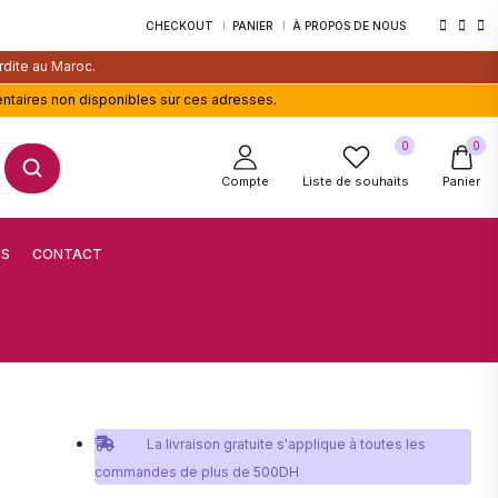
CHECKOUT
PANIER
À PROPOS DE NOUS
rdite au Maroc.
entaires non disponibles sur ces adresses.
0
0
Compte
Liste de souhaits
Panier
US
CONTACT
La livraison gratuite s'applique à toutes les
commandes de plus de 500DH