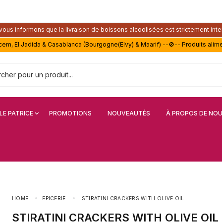
ous informons que la livraison de boissons alcoolisées est strictement inte
acem, El Jadida & Casablanca (Bourgogne(Elvy) & Maarif) --🚫-- Produits alim
LE PATRICE
PROMOTIONS
NOUVEAUTÉS
À PROPOS DE NO
HOME
EPICERIE
STIRATINI CRACKERS WITH OLIVE OIL
STIRATINI CRACKERS WITH OLIVE OIL