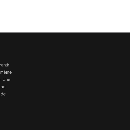
antir
s, même
e. Une
une
e de