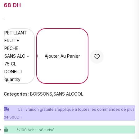
68 DH
.
PETILLANT
FRUITE
PECHE
Ajouter Au Panier
SANS ALC
-
+
75 CL
DONELLI
quantity
Categories:
BOISSONS
,
SANS ALCOOL
La livraison gratuite s'applique à toutes les commandes de plus
de 500DH
%100 Achat sécurisé