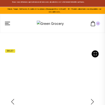
Nous vous informons que la livraison de boissons alcoolisées est strictement interdite au Maroc.
Rabat, Tanger, Sidi Kacem, El Jadida & Casablanca (Bourgogne(Elvy) & Maarif) --🚫-- Produits alimentaires non disponibles sur
ces adresses.
0
SALE!