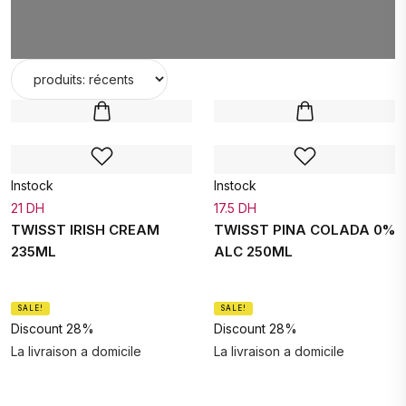
Garantie d'expédition en même temps!!
Instock
Instock
21 DH
17.5 DH
TWISST IRISH CREAM
TWISST PINA COLADA 0%
235ML
ALC 250ML
SALE!
SALE!
Discount 28%
Discount 28%
La livraison a domicile
La livraison a domicile