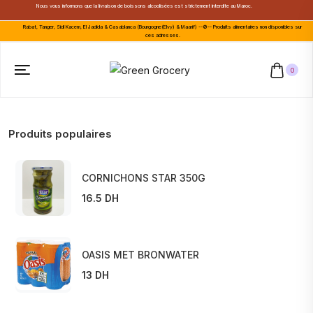
Nous vous informons que la livraison de boissons alcoolisées est strictement interdite au Maroc.
Rabat, Tanger, Sidi Kacem, El Jadida & Casablanca (Bourgogne(Elvy) & Maarif) --🚫-- Produits alimentaires non disponibles sur
ces adresses.
0
Produits populaires
CORNICHONS STAR 350G
16.5 DH
OASIS MET BRONWATER
13 DH