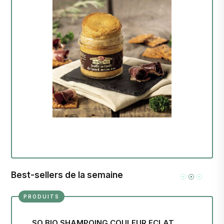
Best-sellers de la semaine
PRODUITS
SO BIO SHAMPOING COULEUR ECLAT
MA