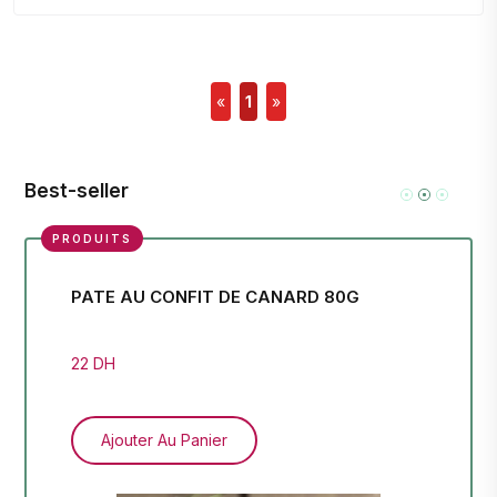
«
1
»
Best-seller
PRODUITS
PATE AU CONFIT DE CANARD 80G
FI
35
22 DH
41 
Ajouter Au Panier