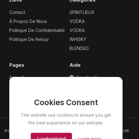
Contact
SPIRITUEUX
À Propos De Nous
VODKA
Politique De Confidentialité
VODKA
Politique De Retour
WHISKY
BLENDED
Pages
Aide
Accueil
Facebook
Tous Les Produits
Whatsapp Help
Panier
Contact
Cookies Consent
CheckOut
This website use cookies to ensure you get
the best experience on our website.
POLITIQUE DE CONFIDENTIALITÉ
POLITIQUE DE RETOUR
I understand
Learn more