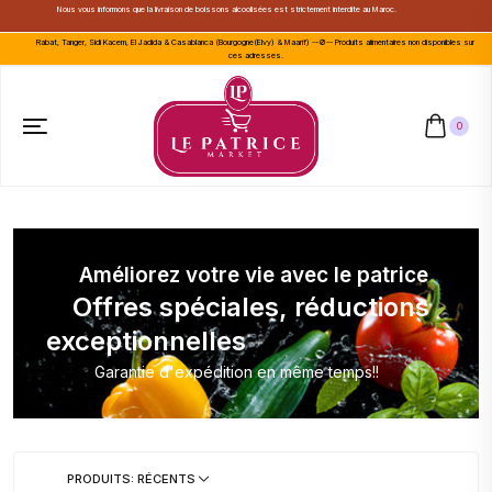
Nous vous informons que la livraison de boissons alcoolisées est strictement interdite au Maroc.
Rabat, Tanger, Sidi Kacem, El Jadida & Casablanca (Bourgogne(Elvy) & Maarif) --🚫-- Produits alimentaires non disponibles sur
ces adresses.
0
Améliorez votre vie avec le patrice
Offres spéciales, réductions
exceptionnelles
Garantie d'expédition en même temps!!
PRODUITS: RÉCENTS