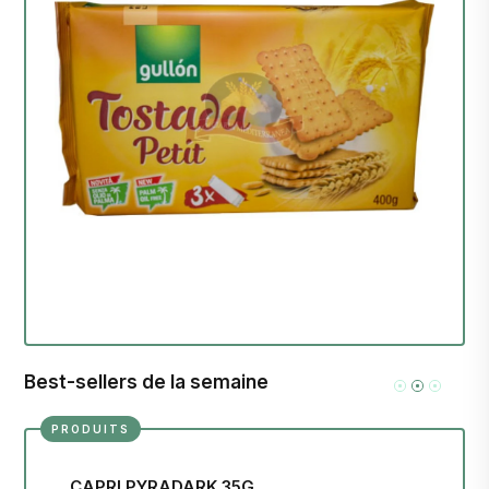
Best-sellers de la semaine
PRODUITS
CAPRI PYRADARK 35G
CH