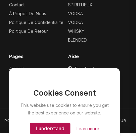
Contact
SPIRITUEUX
À Propos De Nous
VODKA
Politique De Confidentialité
VODKA
Politique De Retour
WHISKY
BLENDED
Pages
Aide
Accueil
Facebook
Tous Les Produits
Whatsapp Help
Panier
Contact
Cookies Consent
CheckOut
This website use cookies to ensure you get
the best experience on our website.
POLITIQUE DE CONFIDENTIALITÉ
POLITIQUE DE RETOUR
I understand
Learn more