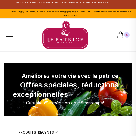
Nous vous informons que la livraison de boissons alcoolisées est strictement interdite au Maroc.
Rabat, Tanger, Sidi Kacem, El Jadida & Casablanca (Bourgogne(Elvy) & Maarif) --🚫-- Produits alimentaires non disponibles sur
ces adresses.
0
Améliorez votre vie avec le patrice
Offres spéciales, réductions
exceptionnelles
Garantie d'expédition en même temps!!
PRODUITS: RÉCENTS