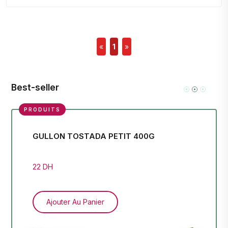
«
1
»
Best-seller
PRODUITS
ON
GULLON TOSTADA PETIT 400G
DI
12
22 DH
25 
Ajouter Au Panier