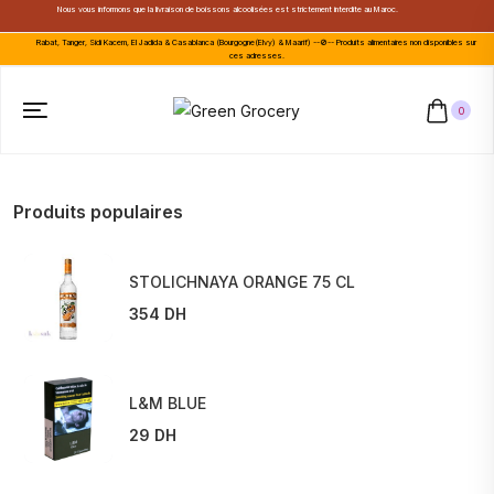
Nous vous informons que la livraison de boissons alcoolisées est strictement interdite au Maroc.
Rabat, Tanger, Sidi Kacem, El Jadida & Casablanca (Bourgogne(Elvy) & Maarif) --🚫-- Produits alimentaires non disponibles sur
ces adresses.
0
Produits populaires
STOLICHNAYA ORANGE 75 CL
354 DH
L&M BLUE
29 DH