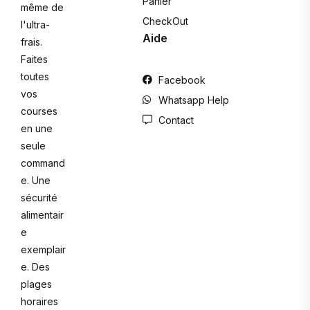
Panier
même de
CheckOut
l'ultra-
Aide
frais.
Faites
toutes
Facebook
vos
Whatsapp Help
courses
Contact
en une
seule
command
e. Une
sécurité
alimentair
e
exemplair
e. Des
plages
horaires