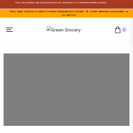
Nous vous informons que la livraison de boissons alcoolisées est strictement interdite au Maroc.
Rabat, Tanger, Sidi Kacem, El Jadida & Casablanca (Bourgogne(Elvy) & Maarif) --🚫-- Produits alimentaires non disponibles sur
ces adresses.
0
Améliorez votre vie avec le
patrice
Offres spéciales,
réductions exceptionnelles
Garantie d'expédition en même temps!!