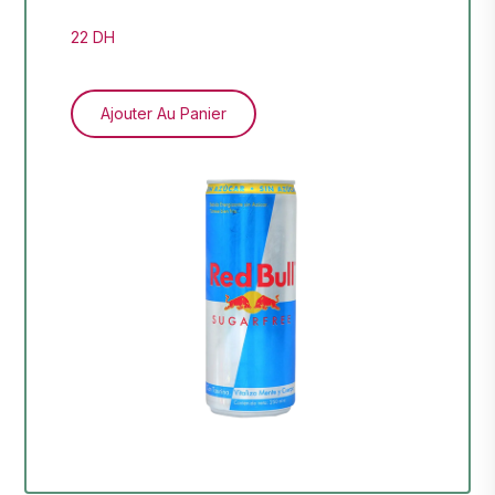
22 DH
83.
Ajouter Au Panier