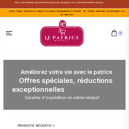
Nous vous informons que la livraison de boissons alcoolisées est strictement interdite au Maroc.
Rabat, Tanger, Sidi Kacem, El Jadida & Casablanca (Bourgogne(Elvy) & Maarif) --🚫-- Produits alimentaires non disponibles sur
ces adresses.
0
Améliorez votre vie avec le patrice
Offres spéciales, réductions
exceptionnelles
Garantie d'expédition en même temps!!
PRODUITS: RÉCENTS