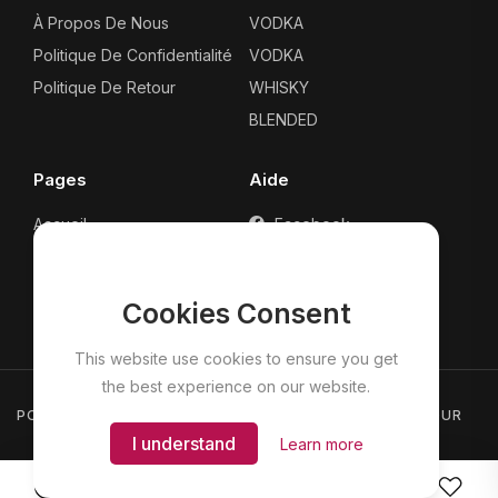
À Propos De Nous
VODKA
Politique De Confidentialité
VODKA
Politique De Retour
WHISKY
BLENDED
Pages
Aide
Accueil
Facebook
Tous Les Produits
Whatsapp Help
Panier
Contact
Cookies Consent
CheckOut
This website use cookies to ensure you get
the best experience on our website.
POLITIQUE DE CONFIDENTIALITÉ
POLITIQUE DE RETOUR
I understand
Learn more
0