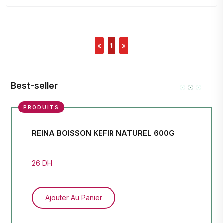
«
1
»
Best-seller
PRODUITS
REINA BOISSON KEFIR NATUREL 600G
SA
26 DH
18 
Ajouter Au Panier