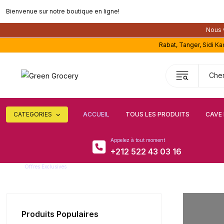
Bienvenue sur notre boutique en ligne!
Nous v
Rabat, Tanger, Sidi K
CATEGORIES
ACCUEIL
TOUS LES PRODUITS
CAVE 
Appelez à tout moment
+212 522 43 03 16
Offres Exclusives
Super remise
Produits Populaires
Améli