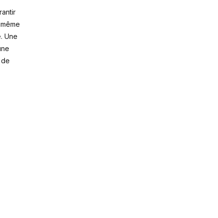
antir
s, même
e. Une
une
e de