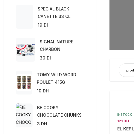
SPECIAL BLACK
Offr
CANETTE 33 CL
19 DH
Garantie
SIGNAL NATURE
CHARBON
30 DH
TOMY WILD WORD
POULET 415G
10 DH
BE COOKY
CHOCOLATE CHUNKS
INSTOCK
121 DH
3 DH
EL KEF 