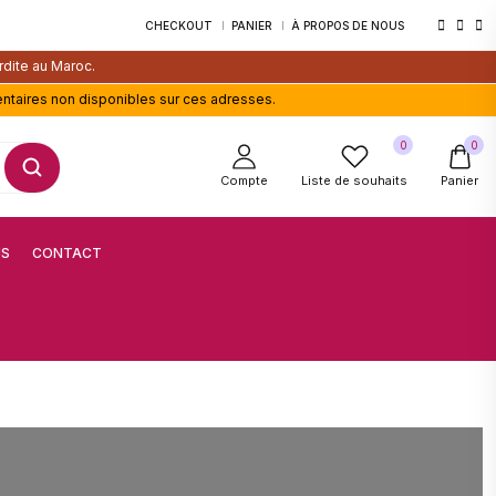
CHECKOUT
PANIER
À PROPOS DE NOUS
rdite au Maroc.
entaires non disponibles sur ces adresses.
0
0
Compte
Liste de souhaits
Panier
US
CONTACT