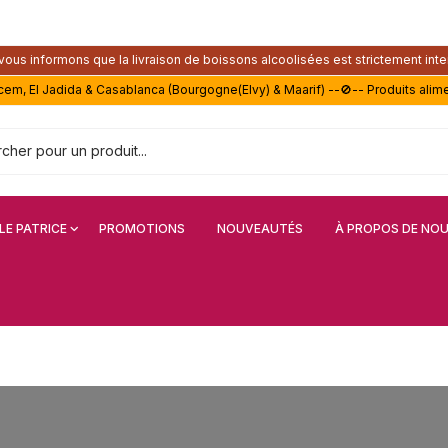
ous informons que la livraison de boissons alcoolisées est strictement inte
acem, El Jadida & Casablanca (Bourgogne(Elvy) & Maarif) --🚫-- Produits alim
LE PATRICE
PROMOTIONS
NOUVEAUTÉS
À PROPOS DE NO
orez votre vie avec le patrice